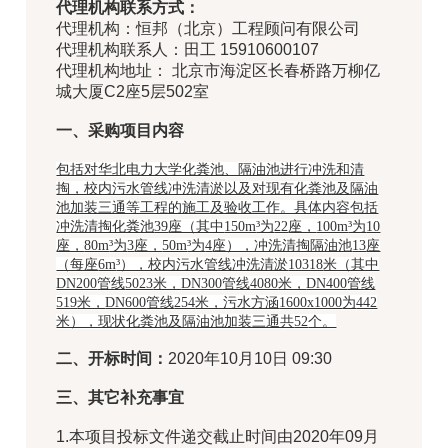
代理机构联系方式：
代理机构：恒邦（北京）工程顾问有限公司
代理机构联系人：田工 15910600107
代理机构地址： 北京市海淀区长春桥路万柳亿
城大厦C2座5层502室
一、采购项目内容
包括对华北电力大学化粪池、隔油池进行冲洗和清
掏，校内污水管线冲洗清淤以及对现有化粪池及隔油
池加装三通等工程的施工及验收工作。具体内容包括
冲洗清掏化粪池
39
座（其中
150m
³为
22
座，
100m
³为
10
座，
80m
³为
3
座，
50m
³为
4
座），冲洗清掏隔油池
13
座
（每座
6m
³），校内污水管线冲洗清淤
10318
米（其中
DN200
管线
5023
米，
DN300
管线
4080
米，
DN400
管线
519
米，
DN600
管线
254
米，污水方涵
1600x1000
为
442
米），现状化粪池及隔油池加装三通共
52
个。
二、开标时间：
2020年10月10日 09:30
三、其它补充事宜
1.本项目投标文件递交截止时间由2020年09月